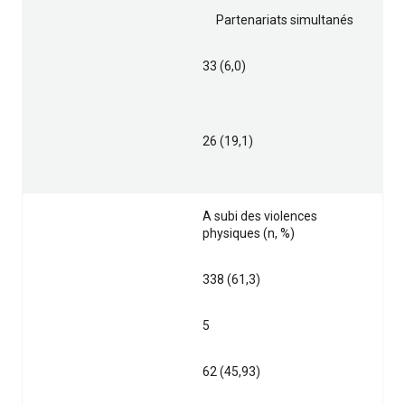
Partenariats simultanés
33 (6,0)
26 (19,1)
A subi des violences
physiques (n, %)
338 (61,3)
5
62 (45,93)