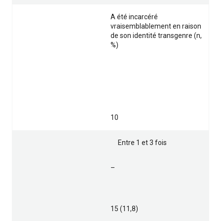
A été incarcéré
vraisemblablement en raison
de son identité transgenre (n,
%)
10
Entre 1 et 3 fois
–
15 (11,8)