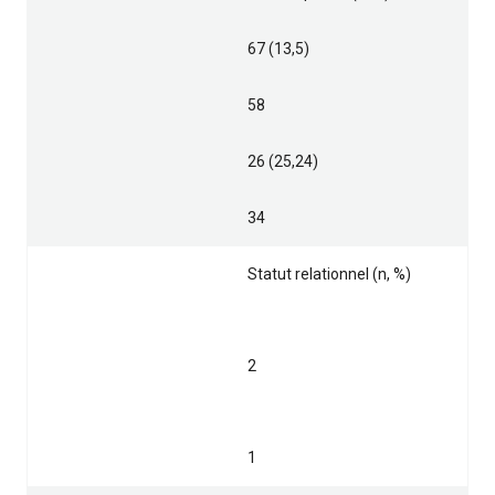
67 (13,5)
58
26 (25,24)
34
Statut relationnel (n, %)
2
1