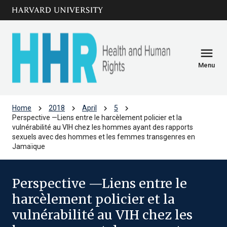
Skip to main
arrow_circle_down
content
menu
Menu
chevron_right
chevron_right
chevron_right
chevron_right
Home
2018
April
5
Perspective —Liens entre le harcèlement policier et la
vulnérabilité au VIH chez les hommes ayant des rapports
sexuels avec des hommes et les femmes transgenres en
Jamaïque
Perspective —Liens entre le
harcèlement policier et la
vulnérabilité au VIH chez les